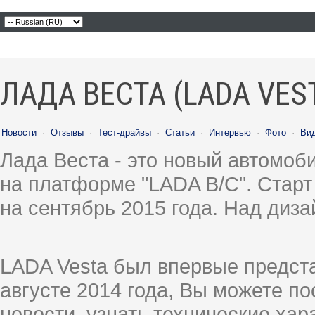
ЛАДА ВЕСТА (LADA VES
Новости
·
Отзывы
·
Тест-драйвы
·
Статьи
·
Интервью
·
Фото
·
Ви
Лада Веста - это новый автомо
на платформе "LADA B/C". Старт
на сентябрь 2015 года. Над диз
LADA Vesta был впервые предст
августе 2014 года, Вы можете п
новости, узнать технические ха