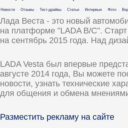
Новости
·
Отзывы
·
Тест-драйвы
·
Статьи
·
Интервью
·
Фото
·
Ви
Лада Веста - это новый автомо
на платформе "LADA B/C". Старт
на сентябрь 2015 года. Над диз
LADA Vesta был впервые предст
августе 2014 года, Вы можете п
новости, узнать технические ха
для общения и обмена мнениями
Разместить рекламу на сайте