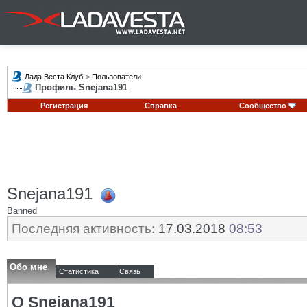
Лада Веста Клуб
>
Пользователи
Профиль Snejana191
Регистрация
Справка
Сообщество
Snejana191
Banned
Последняя активность:
17.03.2018
08:53
Обо мне
Статистика
Связь
О Snejana191