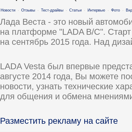
Новости
·
Отзывы
·
Тест-драйвы
·
Статьи
·
Интервью
·
Фото
·
Ви
Лада Веста - это новый автомо
на платформе "LADA B/C". Старт
на сентябрь 2015 года. Над диз
LADA Vesta был впервые предст
августе 2014 года, Вы можете п
новости, узнать технические ха
для общения и обмена мнениями
Разместить рекламу на сайте