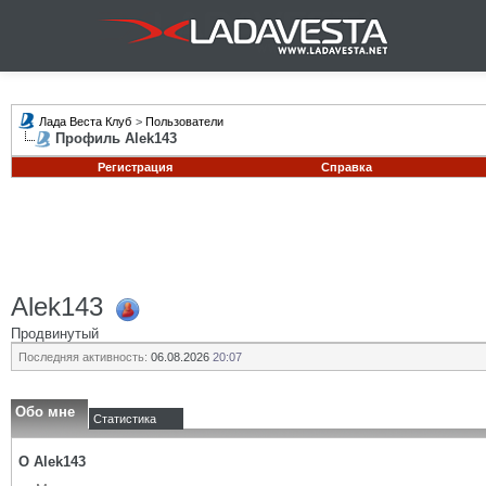
Лада Веста Клуб
>
Пользователи
Профиль Alek143
Регистрация
Справка
Alek143
Продвинутый
Последняя активность:
06.08.2026
20:07
Обо мне
Статистика
О Alek143