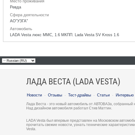
Место проживания
Ревда
Сфера деятельности
АО"УЗГА"
Автомобиль
LADA Vesta люкс ММС, 1.6 МКПП. Lada Vesta SV Kross 1.6
ЛАДА ВЕСТА (LADA VESTA)
Новости
·
Отзывы
·
Тест-драйвы
·
Статьи
·
Интервью
Лада Веста - это новый автомобиль от АВТОВАЗа, собранный 
Над дизайном автомобиля работал Стив Маттин.
LADA Vesta был впервые представлен на Московском автомоби
прочитать свежие новости, узнать технические характеристи
Vesta.