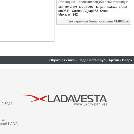
Последние 10 посетителя(ей) этой страницы:
ale81012803
Andrey96
Derpatr
katran
Konst
sto0611
Yaroha
Айдар163
Клюв
Михалыч142
Эта страница была посещена
41,698
раз
Обратная связь
-
Лада Веста Клуб
-
Архив
-
Вверх
15 года.
та,
новой LADA