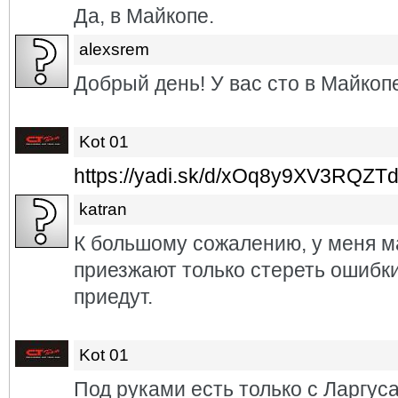
Да, в Майкопе.
alexsrem
Добрый день! У вас сто в Майкоп
Kot 01
https://yadi.sk/d/xOq8y9XV3RQZT
katran
К большому сожалению, у меня ма
приезжают только стереть ошибки
приедут.
Kot 01
Под руками есть только с Ларгус