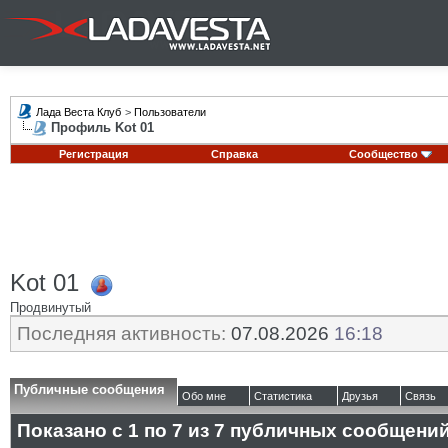
Лада Веста Клуб
>
Пользователи
Профиль Kot 01
Регистрация
Справка
Сообщество
Kot 01
Продвинутый
Последняя активность:
07.08.2026
16:18
Публичные сообщения
Обо мне
Статистика
Друзья
Связь
Показано с 1 по
7
из
7
публичных сообщени