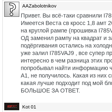
AAZabolotnikov
Привет. Вы всё-таки сравнили I7
Имеется Веста св кросс 1,8 амт 2
на круглой рампе (прошивка I785V
ОД заменил рампу на квадрат и з
подёргивания остались на холодн
уже залил I785VAJ9 , все супер п
интересно в чем разница этих пр
попробывал найти информацию ч
А1, не получилось. Какая из них 
какая лучше подходит под мой 
БОЛЬШОЕ ЗА ОТВЕТ.
Kot 01