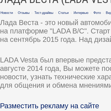
Новости
·
Отзывы
·
Тест-драйвы
·
Статьи
·
Интервью
·
Фото
·
Ви
Лада Веста - это новый автомо
на платформе "LADA B/C". Старт
на сентябрь 2015 года. Над диз
LADA Vesta был впервые предст
августе 2014 года, Вы можете п
новости, узнать технические ха
для общения и обмена мнениями
Разместить рекламу на сайте