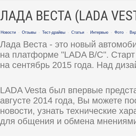
ЛАДА ВЕСТА (LADA VES
Новости
·
Отзывы
·
Тест-драйвы
·
Статьи
·
Интервью
·
Фото
·
Ви
Лада Веста - это новый автомо
на платформе "LADA B/C". Старт
на сентябрь 2015 года. Над диз
LADA Vesta был впервые предст
августе 2014 года, Вы можете п
новости, узнать технические ха
для общения и обмена мнениями