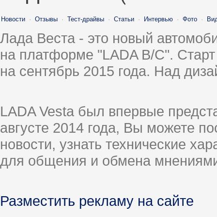
Новости
·
Отзывы
·
Тест-драйвы
·
Статьи
·
Интервью
·
Фото
·
Ви
Лада Веста - это новый автомо
на платформе "LADA B/C". Старт
на сентябрь 2015 года. Над диз
LADA Vesta был впервые предст
августе 2014 года, Вы можете п
новости, узнать технические ха
для общения и обмена мнениями
Разместить рекламу на сайте