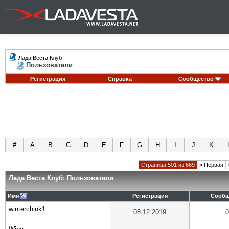
Лада Веста Клуб
Пользователи
Регистрация
Справка
Сообщество
#
A
B
C
D
E
F
G
H
I
J
K
Страница 501 из 669
«
Первая
Лада Веста Клуб: Пользователи
Имя
Регистрация
Сообщ
winterchink1
08.12.2019
0