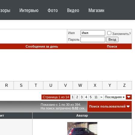
бзоры
Интервью
Фото
Видео
Магазин
Имя
Запомнить?
Пароль
Сообщения за день
Поиск
R
S
T
U
V
W
X
Y
Z
Страница 1 из 14
1
2
3
4
5
11
>
Последняя
»
Показано с 1 по 30 из 394.
Поиск пользователей
На поиск затрачено
0.02
сек.
ит
Аватар