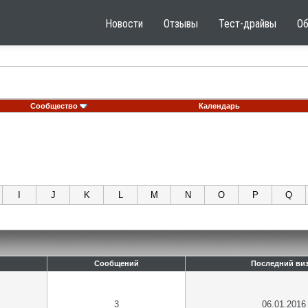
Новости
Отзывы
Тест-драйвы
О
Сообщество
Календарь
I
J
K
L
M
N
O
P
Q
Сообщений
Последний виз
3
06.01.2016