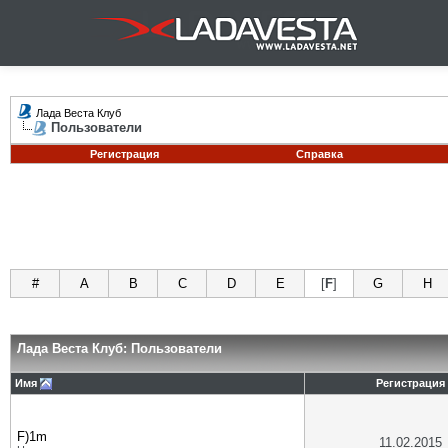
Лада Веста Клуб
Пользователи
Регистрация
Справка
#
A
B
C
D
E
[
F
]
G
H
Лада Веста Клуб: Пользователи
Имя
Регистрация
F)1m
11.02.2015