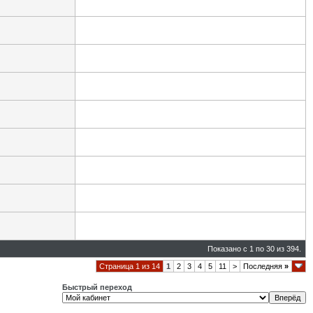
Показано с 1 по 30 из 394.
Страница 1 из 14
1
2
3
4
5
11
>
Последняя
»
Быстрый переход