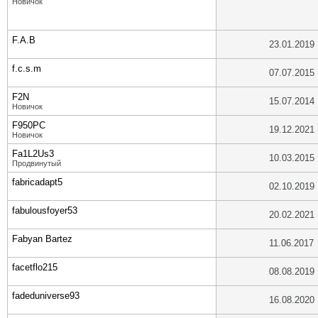
Новичок
F.A.B
23.01.2019
f.c.s.m
07.07.2015
F2N
15.07.2014
Новичок
F950PC
19.12.2021
Новичок
Fa1L2Us3
10.03.2015
Продвинутый
fabricadapt5
02.10.2019
fabulousfoyer53
20.02.2021
Fabyan Bartez
11.06.2017
facetflo215
08.08.2019
fadeduniverse93
16.08.2020