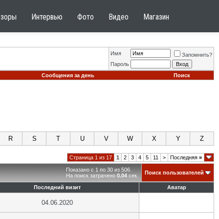
бзоры
Интервью
Фото
Видео
Магазин
Имя
Запомнить?
Пароль
Сообщения за день
Поиск
R
S
T
U
V
W
X
Y
Z
Страница 1 из 17
1
2
3
4
5
11
>
Последняя
»
Показано с 1 по 30 из 506.
Поиск пользователей
На поиск затрачено
0.04
сек.
Последний визит
Аватар
04.06.2020