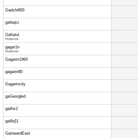
Gadzhi800
gafeqici
Gafiatul
Новичок
gagar1n
Новичок
Gagarin1960
gagarin80
Gagarincity
gaGeorgled
gailhs2
gaillq11
GainwardEast