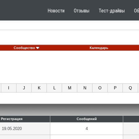
Новости
Отзывы
Тест-драйвы
О
Сообщество
Календарь
I
J
K
L
M
N
O
P
Q
Регистрация
Сообщений
19.05.2020
4