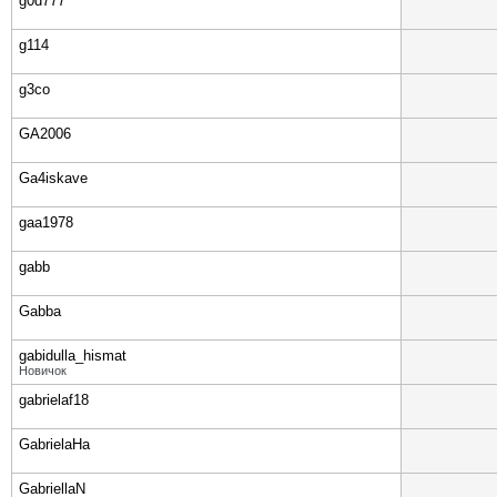
g0d777
g114
g3co
GA2006
Ga4iskave
gaa1978
gabb
Gabba
gabidulla_hismat
Новичок
gabrielaf18
GabrielaHa
GabriellaN