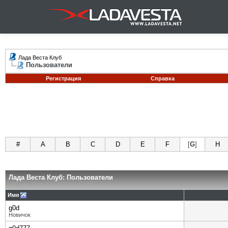
Лада Веста Клуб
Пользователи
Регистрация
Справка
#
A
B
C
D
E
F
[
G
]
H
Лада Веста Клуб: Пользователи
Имя
g0d
Новичок