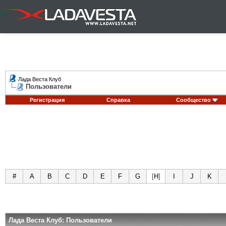
Лада Веста Клуб
Пользователи
Регистрация
Справка
Сообщество
#
A
B
C
D
E
F
G
[
H
]
I
J
K
Лада Веста Клуб: Пользователи