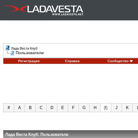
Лада Веста Клуб
Пользователи
Регистрация
Справка
Сообщество
#
A
B
C
D
E
F
G
H
[
I
]
J
K
Лада Веста Клуб: Пользователи