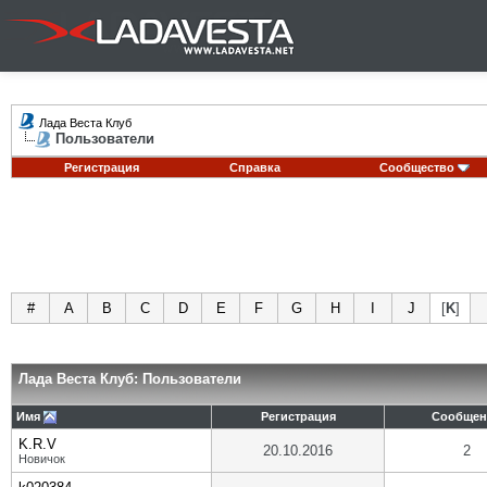
Лада Веста Клуб
Пользователи
Регистрация
Справка
Сообщество
#
A
B
C
D
E
F
G
H
I
J
[
K
]
Лада Веста Клуб: Пользователи
Имя
Регистрация
Сообщен
K.R.V
20.10.2016
2
Новичок