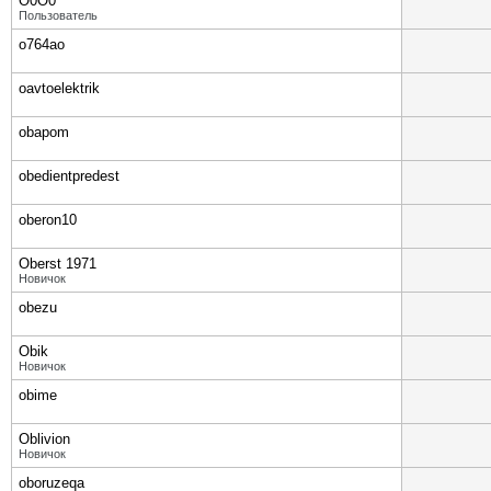
O0O0
Пользователь
o764ao
oavtoelektrik
obapom
obedientpredest
oberon10
Oberst 1971
Новичок
obezu
Obik
Новичок
obime
Oblivion
Новичок
oboruzeqa