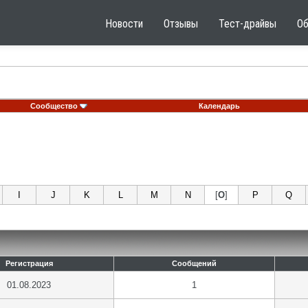
Новости
Отзывы
Тест-драйвы
О
Сообщество
Календарь
I
J
K
L
M
N
[
O
]
P
Q
Регистрация
Сообщений
01.08.2023
1