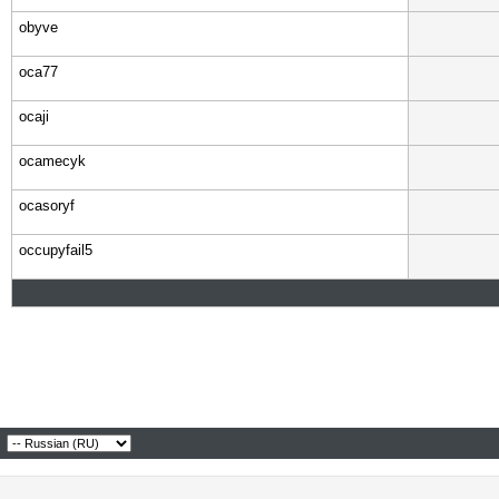
obyve
oca77
ocaji
ocamecyk
ocasoryf
occupyfail5