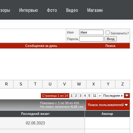
бзоры
Интервью
Фото
Видео
Магазин
Имя
Запомнить?
Пароль
Сообщения за день
Поиск
R
S
T
U
V
W
X
Y
Z
Страница 1 из 14
1
2
3
4
5
11
>
Последняя
»
Показано с 1 по 30 из 416.
Поиск пользователей
На поиск затрачено
0.10
сек.
Последний визит
Аватар
02.08.2023