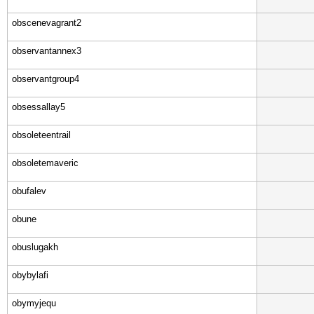
obscenevagrant2
observantannex3
observantgroup4
obsessallay5
obsoleteentrail
obsoletemaveric
obufalev
obune
obuslugakh
obybylafi
obymyjequ