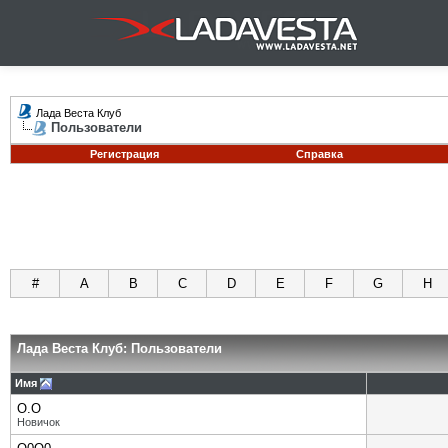
Лада Веста Клуб
Пользователи
Регистрация
Справка
#
A
B
C
D
E
F
G
H
Лада Веста Клуб: Пользователи
Имя
O.O
Новичок