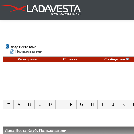
Лада Веста Клуб
Пользователи
Регистрация
Справка
Сообщество
#
A
B
C
D
E
F
G
H
I
J
K
Лада Веста Клуб: Пользователи