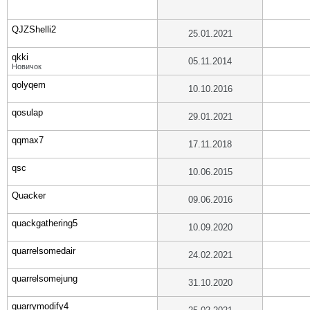
QJZShelli2
25.01.2021
qkki
05.11.2014
Новичок
qolyqem
10.10.2016
qosulap
29.01.2021
qqmax7
17.11.2018
qsc
10.06.2015
Quacker
09.06.2016
quackgathering5
10.09.2020
quarrelsomedair
24.02.2021
quarrelsomejung
31.10.2020
quarrymodify4