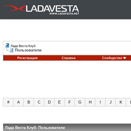
Лада Веста Клуб
Пользователи
Регистрация
Справка
Сообщество
#
A
B
C
D
E
F
G
H
I
J
K
Лада Веста Клуб: Пользователи