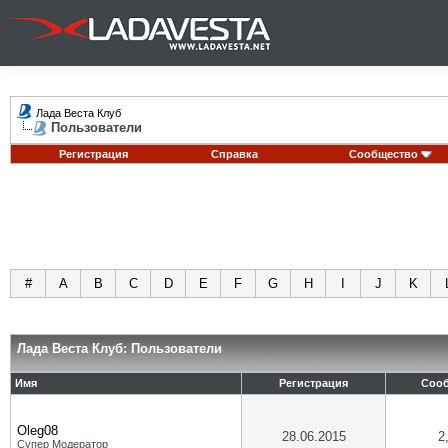
Лада Веста Клуб
Пользователи
Регистрация
Справка
Сообщество
#
A
B
C
D
E
F
G
H
I
J
K
Лада Веста Клуб: Пользователи
Имя
Регистрация
Соо
Oleg08
28.06.2015
2
Супер Модератор