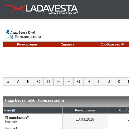
Лада Веста Клуб
Пользователи
Регистрация
Справка
Сообщество
#
A
B
C
D
E
F
G
H
I
J
K
Лада Веста Клуб: Пользователи
Имя
Регистрация
Сооб
#Leonidovich#
13.03.2019
Новичок