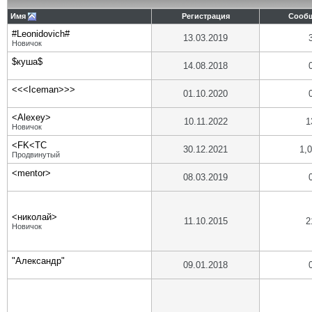
Имя
Регистрация
Сооб
#Leonidovich#
13.03.2019
Новичок
$куша$
14.08.2018
<<<Iceman>>>
01.10.2020
<Alexey>
10.11.2022
1
Новичок
<FK<TC
30.12.2021
1,
Продвинутый
<mentor>
08.03.2019
<николай>
11.10.2015
2
Новичок
"Александр"
09.01.2018