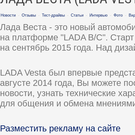
Новости
·
Отзывы
·
Тест-драйвы
·
Статьи
·
Интервью
·
Фото
·
Ви
Лада Веста - это новый автомо
на платформе "LADA B/C". Старт
на сентябрь 2015 года. Над диз
LADA Vesta был впервые предст
августе 2014 года, Вы можете п
новости, узнать технические ха
для общения и обмена мнениями
Разместить рекламу на сайте