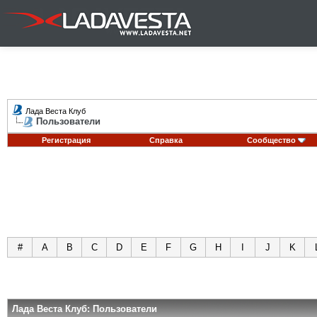
Лада Веста Клуб
Пользователи
Регистрация
Справка
Сообщество
#
A
B
C
D
E
F
G
H
I
J
K
Лада Веста Клуб: Пользователи