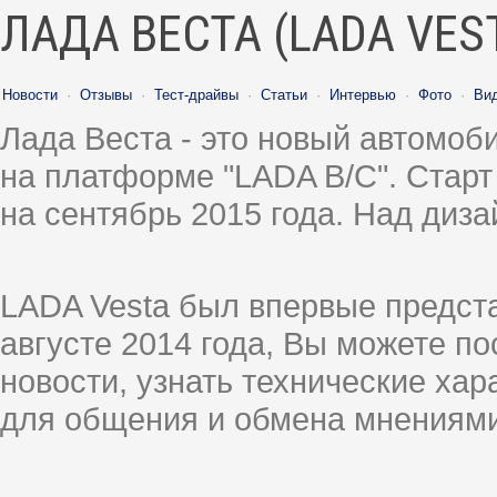
ЛАДА ВЕСТА (LADA VES
Новости
·
Отзывы
·
Тест-драйвы
·
Статьи
·
Интервью
·
Фото
·
Ви
Лада Веста - это новый автомо
на платформе "LADA B/C". Старт
на сентябрь 2015 года. Над диз
LADA Vesta был впервые предст
августе 2014 года, Вы можете п
новости, узнать технические ха
для общения и обмена мнениями