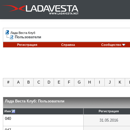
Лада Веста Клуб
Пользователи
Регистрация
Справка
Сообщество
#
A
B
C
D
E
F
G
H
I
J
K
Лада Веста Клуб: Пользователи
Имя
Регистрация
040
31.05.2016