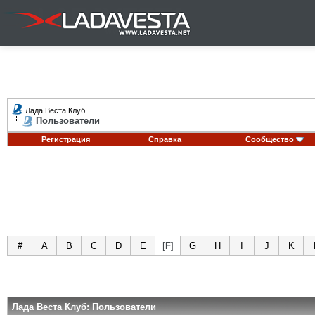
Лада Веста Клуб
Пользователи
Регистрация
Справка
Сообщество
#
A
B
C
D
E
[
F
]
G
H
I
J
K
Лада Веста Клуб: Пользователи