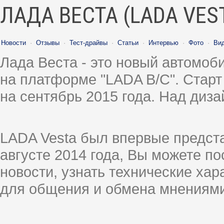
ЛАДА ВЕСТА (LADA VES
Новости
·
Отзывы
·
Тест-драйвы
·
Статьи
·
Интервью
·
Фото
·
Ви
Лада Веста - это новый автомо
на платформе "LADA B/C". Старт
на сентябрь 2015 года. Над диз
LADA Vesta был впервые предст
августе 2014 года, Вы можете п
новости, узнать технические ха
для общения и обмена мнениями