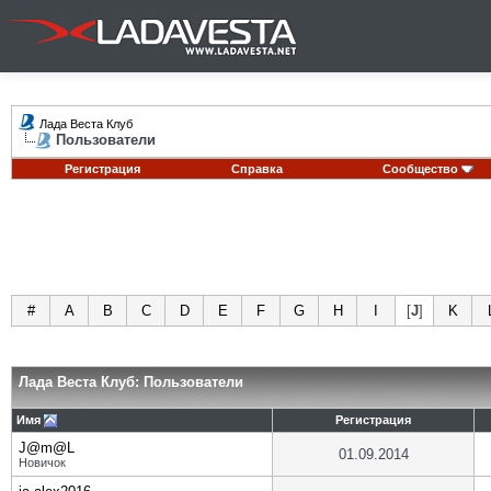
Лада Веста Клуб
Пользователи
Регистрация
Справка
Сообщество
#
A
B
C
D
E
F
G
H
I
[
J
]
K
Лада Веста Клуб: Пользователи
Имя
Регистрация
J@m@L
01.09.2014
Новичок