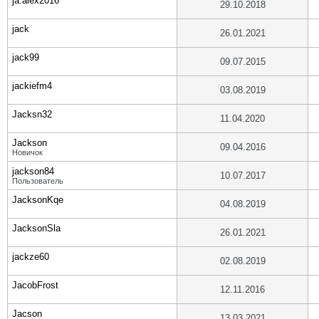
ja.alex2016
29.10.2018
jack
26.01.2021
jack99
09.07.2015
jackiefm4
03.08.2019
Jacksn32
11.04.2020
Jackson
09.04.2016
Новичок
jackson84
10.07.2017
Пользователь
JacksonKqe
04.08.2019
JacksonSla
26.01.2021
jackze60
02.08.2019
JacobFrost
12.11.2016
Jacson
13.03.2021