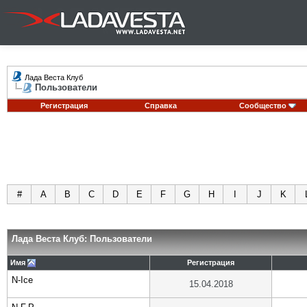
Лада Веста Клуб
Пользователи
Регистрация
Справка
Сообщество
#
A
B
C
D
E
F
G
H
I
J
K
Лада Веста Клуб: Пользователи
Имя
Регистрация
N-Ice
15.04.2018