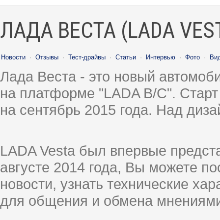
ЛАДА ВЕСТА (LADA VES
Новости
·
Отзывы
·
Тест-драйвы
·
Статьи
·
Интервью
·
Фото
·
Ви
Лада Веста - это новый автомо
на платформе "LADA B/C". Старт
на сентябрь 2015 года. Над диз
LADA Vesta был впервые предст
августе 2014 года, Вы можете п
новости, узнать технические ха
для общения и обмена мнениями