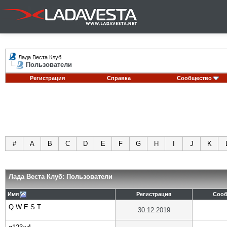
Лада Веста Клуб
Пользователи
Регистрация
Справка
Сообщество
#
A
B
C
D
E
F
G
H
I
J
K
Лада Веста Клуб: Пользователи
Имя
Регистрация
Соо
Q W E S T
30.12.2019