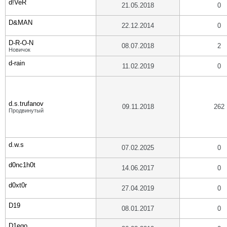
d!VeR
21.05.2018
0
D&MAN
22.12.2014
0
D-R-O-N
08.07.2018
2
Новичок
d-rain
11.02.2019
0
d.s.trufanov
09.11.2018
262
Продвинутый
d.w.s
07.02.2025
0
d0nc1h0t
14.06.2017
0
d0xt0r
27.04.2019
0
D19
08.01.2017
0
D1ego