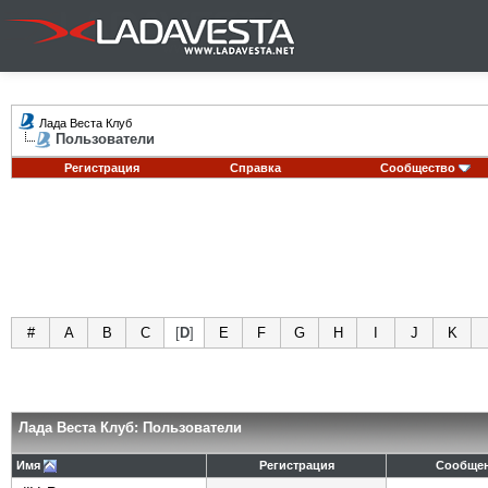
Лада Веста Клуб
Пользователи
Регистрация
Справка
Сообщество
#
A
B
C
[
D
]
E
F
G
H
I
J
K
Лада Веста Клуб: Пользователи
Имя
Регистрация
Сообще