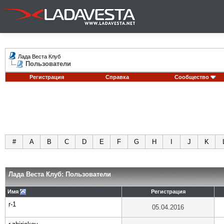
Лада Веста Клуб
Пользователи
Регистрация
Справка
Сообщество
#
A
B
C
D
E
F
G
H
I
J
K
Лада Веста Клуб: Пользователи
Имя
Регистрация
r-1
05.04.2016