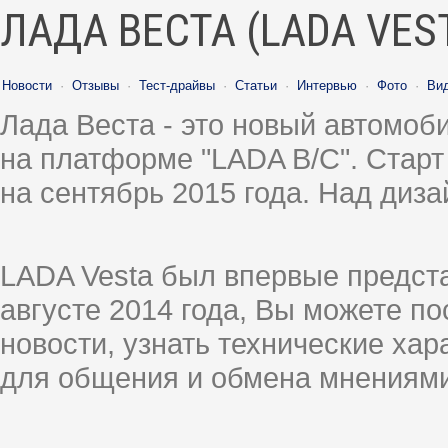
ЛАДА ВЕСТА (LADA VES
Новости
·
Отзывы
·
Тест-драйвы
·
Статьи
·
Интервью
·
Фото
·
Ви
Лада Веста - это новый автомо
на платформе "LADA B/C". Старт
на сентябрь 2015 года. Над диз
LADA Vesta был впервые предст
августе 2014 года, Вы можете п
новости, узнать технические ха
для общения и обмена мнениями