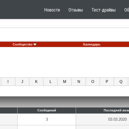
Новости
Отзывы
Тест-драйвы
О
Сообщество
Календарь
I
J
K
L
M
N
O
P
Q
Сообщений
Последний виз
3
03.03.2020