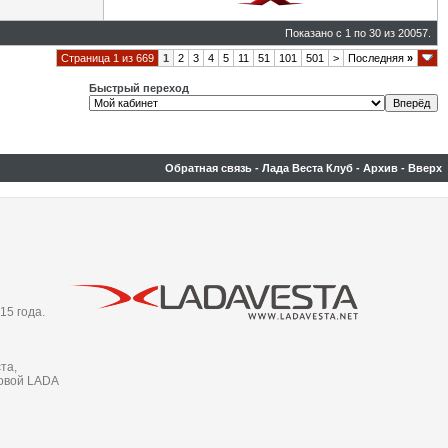
Показано с 1 по 30 из 20057.
Страница 1 из 669
1
2
3
4
5
11
51
101
501
>
Последняя
»
Быстрый переход
Обратная связь
-
Лада Веста Клуб
-
Архив
-
Вверх
15 года.
та,
новой LADA