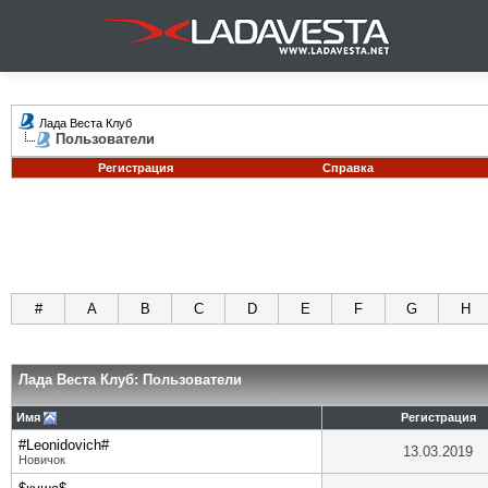
Лада Веста Клуб
Пользователи
Регистрация
Справка
#
A
B
C
D
E
F
G
H
Лада Веста Клуб: Пользователи
Имя
Регистрация
#Leonidovich#
13.03.2019
Новичок