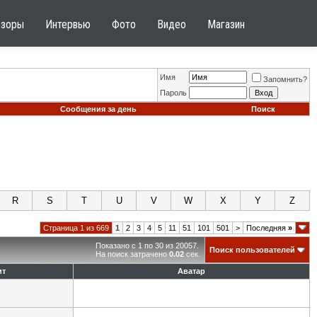
бзоры
Интервью
Фото
Видео
Магазин
Имя
Запомнить?
Пароль
Сообщения за день
Поиск
R
S
T
U
V
W
X
Y
Z
Страница 1 из 669
1
2
3
4
5
11
51
101
501
>
Последняя
»
Показано с 1 по 30 из 20057.
Поиск пользователей
На поиск затрачено
0.02
сек.
ит
Аватар