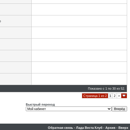
о
Показано с 1 по 30 из 52.
Страница 1 из 2
1
2
>
Быстрый переход
Обратная связь
-
Лада Веста Клуб
-
Архив
-
Вверх