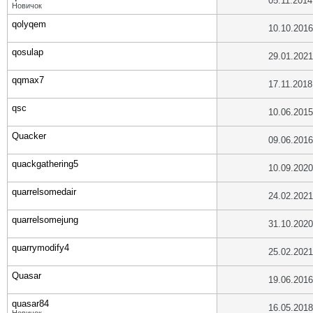
05.11.2014
Новичок
qolyqem
10.10.2016
qosulap
29.01.2021
qqmax7
17.11.2018
qsc
10.06.2015
Quacker
09.06.2016
quackgathering5
10.09.2020
quarrelsomedair
24.02.2021
quarrelsomejung
31.10.2020
quarrymodify4
25.02.2021
Quasar
19.06.2016
quasar84
16.05.2018