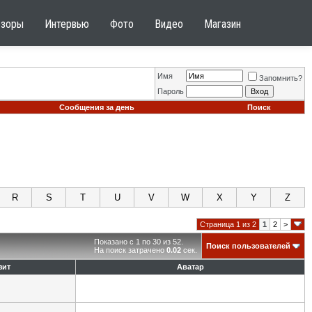
бзоры
Интервью
Фото
Видео
Магазин
Имя
Запомнить?
Пароль
Сообщения за день
Поиск
R
S
T
U
V
W
X
Y
Z
Страница 1 из 2
1
2
>
Показано с 1 по 30 из 52.
Поиск пользователей
На поиск затрачено
0.02
сек.
зит
Аватар