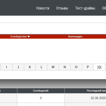
Новости
Отзывы
Тест-драйвы
О
Сообщество
Календарь
I
J
K
L
M
N
O
P
[
Q
]
я
Сообщений
Последний ви
0
26.08.2020