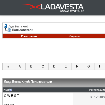
Лада Веста Клуб
Пользователи
Регистрация
Справка
#
A
B
C
D
E
F
G
H
Лада Веста Клуб: Пользователи
Имя
Регистраци
Q W E S T
30.12.2019