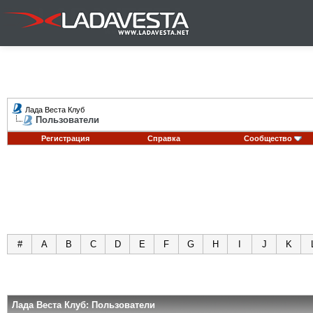
Лада Веста Клуб
Пользователи
Регистрация
Справка
Сообщество
#
A
B
C
D
E
F
G
H
I
J
K
Лада Веста Клуб: Пользователи