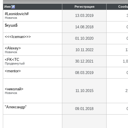
Имя
Регистрация
Сооб
#Leonidovich#
13.03.2019
Новичок
$куша$
14.08.2018
<<<Iceman>>>
01.10.2020
<Alexey>
10.11.2022
1
Новичок
<FK<TC
30.12.2021
1,
Продвинутый
<mentor>
08.03.2019
<николай>
11.10.2015
2
Новичок
"Александр"
09.01.2018