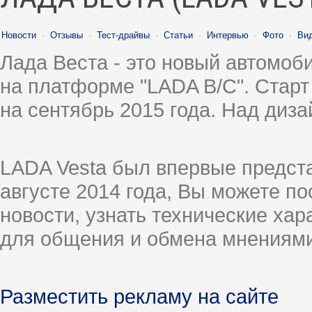
Новости
·
Отзывы
·
Тест-драйвы
·
Статьи
·
Интервью
·
Фото
·
Ви
Лада Веста - это новый автомо
на платформе "LADA B/C". Старт
на сентябрь 2015 года. Над диз
LADA Vesta был впервые предст
августе 2014 года, Вы можете п
новости, узнать технические ха
для общения и обмена мнениями
Разместить рекламу на сайте