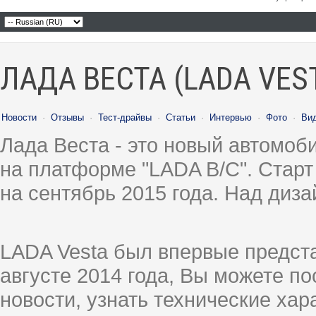
ЛАДА ВЕСТА (LADA VES
Новости
·
Отзывы
·
Тест-драйвы
·
Статьи
·
Интервью
·
Фото
·
Ви
Лада Веста - это новый автомо
на платформе "LADA B/C". Старт
на сентябрь 2015 года. Над диз
LADA Vesta был впервые предст
августе 2014 года, Вы можете п
новости, узнать технические ха