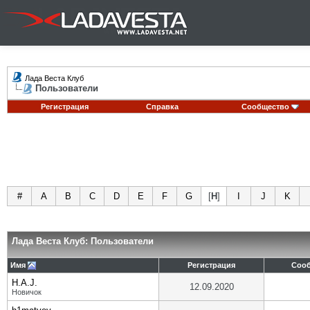
Лада Веста Клуб
Пользователи
Регистрация
Справка
Сообщество
#
A
B
C
D
E
F
G
[
H
]
I
J
K
Лада Веста Клуб: Пользователи
Имя
Регистрация
Соо
H.A.J.
12.09.2020
Новичок