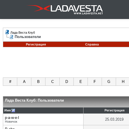
Лада Веста Клуб
Пользователи
Регистрация
Справка
#
A
B
C
D
E
F
G
H
Лада Веста Клуб: Пользователи
Имя
Регистрация
p-a-w-e-l
25.03.2019
Новичок