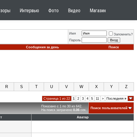
бзоры
Интервью
Фото
Видео
Магазин
Имя
Запомнить?
Пароль
Сообщения за день
Поиск
R
S
T
U
V
W
X
Y
Z
Страница 1 из 22
1
2
3
4
5
11
>
Последняя
»
Показано с 1 по 30 из 642.
Поиск пользователей
На поиск затрачено
0.06
сек.
т
Аватар