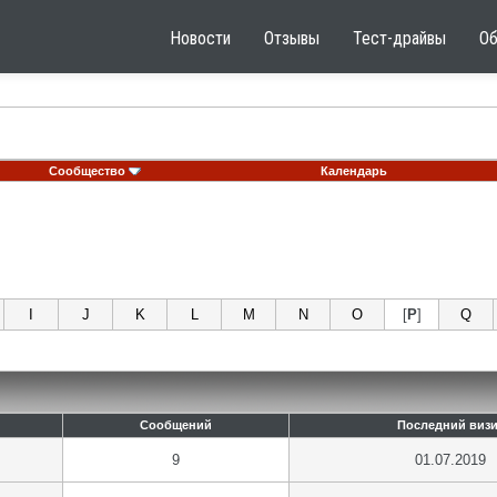
Новости
Отзывы
Тест-драйвы
О
Сообщество
Календарь
I
J
K
L
M
N
O
[
P
]
Q
Сообщений
Последний визи
9
01.07.2019