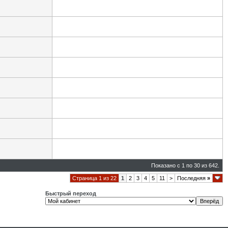
Показано с 1 по 30 из 642.
Страница 1 из 22
1
2
3
4
5
11
>
Последняя
»
Быстрый переход