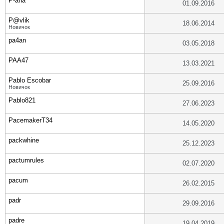
P-aha
01.09.2016
P@vlik
18.06.2014
Новичок
pa4an
03.05.2018
PAA47
13.03.2021
Pablo Escobar
25.09.2016
Новичок
Pablo821
27.06.2023
PacemakerT34
14.05.2020
packwhine
25.12.2023
pactumrules
02.07.2020
pacum
26.02.2015
padr
29.09.2016
padre
19.04.2019