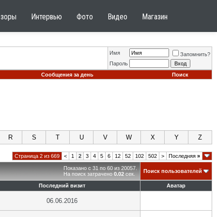
бзоры
Интервью
Фото
Видео
Магазин
Имя
Запомнить?
Пароль
Сообщения за день
Поиск
R
S
T
U
V
W
X
Y
Z
Страница 2 из 669
<
1
2
3
4
5
6
12
52
102
502
>
Последняя
»
Показано с 31 по 60 из 20057.
Поиск пользователей
На поиск затрачено
0.02
сек.
Последний визит
Аватар
06.06.2016