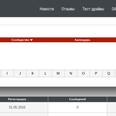
Новости
Отзывы
Тест-драйвы
О
Сообщество
Календарь
I
J
K
L
M
N
O
P
Q
Регистрация
Сообщений
31.05.2016
0