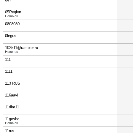
047
05Region
Новичок
0808080
0legus
102511@rambler.ru
Новичок
111
1111
113 RUS
116aavl
11dim11
11gosha
Новичок
11rus