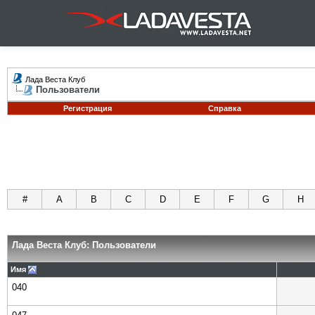
Лада Веста Клуб
Пользователи
Регистрация
Справка
#
A
B
C
D
E
F
G
H
Лада Веста Клуб: Пользователи
Имя
040