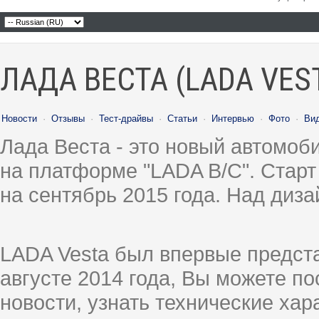
ЛАДА ВЕСТА (LADA VES
Новости
·
Отзывы
·
Тест-драйвы
·
Статьи
·
Интервью
·
Фото
·
Ви
Лада Веста - это новый автомо
на платформе "LADA B/C". Старт
на сентябрь 2015 года. Над диз
LADA Vesta был впервые предст
августе 2014 года, Вы можете п
новости, узнать технические ха