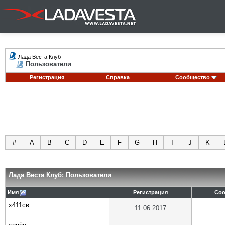
Лада Веста Клуб
Пользователи
Регистрация
Справка
Сообщество
#
A
B
C
D
E
F
G
H
I
J
K
Лада Веста Клуб: Пользователи
Имя
Регистрация
Со
х411св
11.06.2017