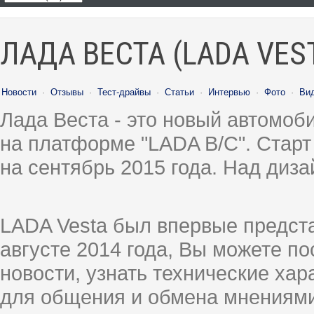
ЛАДА ВЕСТА (LADA VES
Новости
·
Отзывы
·
Тест-драйвы
·
Статьи
·
Интервью
·
Фото
·
Ви
Лада Веста - это новый автомо
на платформе "LADA B/C". Старт
на сентябрь 2015 года. Над диз
LADA Vesta был впервые предст
августе 2014 года, Вы можете п
новости, узнать технические ха
для общения и обмена мнениями