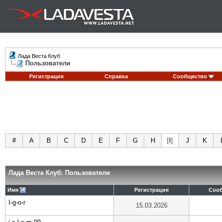
Лада Веста Клуб
Пользователи
Регистрация
Справка
Сообщество
#
A
B
C
D
E
F
G
H
[
I
]
J
K
Лада Веста Клуб: Пользователи
Имя
Регистрация
Соо
I-g-o-r
15.03.2026