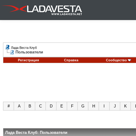
Лада Веста Клуб
Пользователи
Регистрация
Справка
Сообщество
#
A
B
C
D
E
F
G
H
I
J
K
Лада Веста Клуб: Пользователи