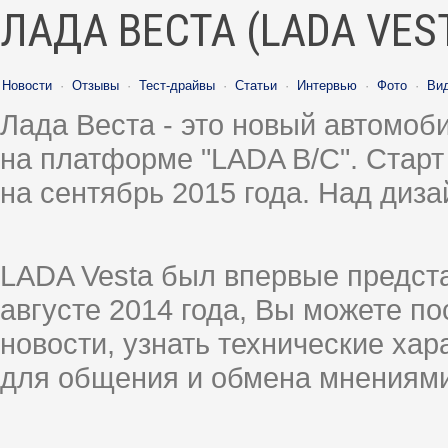
ЛАДА ВЕСТА (LADA VES
Новости
·
Отзывы
·
Тест-драйвы
·
Статьи
·
Интервью
·
Фото
·
Ви
Лада Веста - это новый автомо
на платформе "LADA B/C". Старт
на сентябрь 2015 года. Над диз
LADA Vesta был впервые предст
августе 2014 года, Вы можете п
новости, узнать технические ха
для общения и обмена мнениями