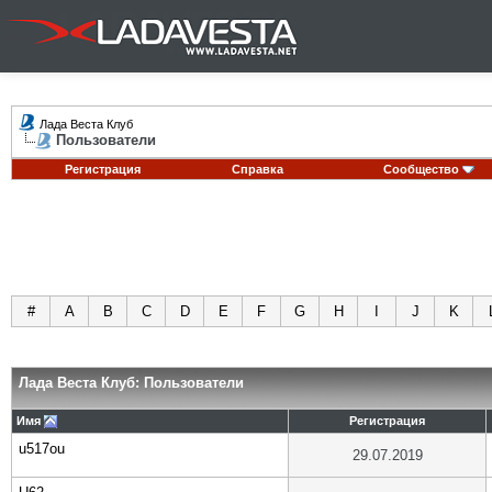
Лада Веста Клуб
Пользователи
Регистрация
Справка
Сообщество
#
A
B
C
D
E
F
G
H
I
J
K
Лада Веста Клуб: Пользователи
Имя
Регистрация
u517ou
29.07.2019