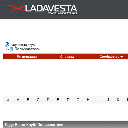
Лада Веста Клуб
Пользователи
Регистрация
Справка
Сообщество
#
A
B
C
D
E
F
G
H
I
J
K
Лада Веста Клуб: Пользователи