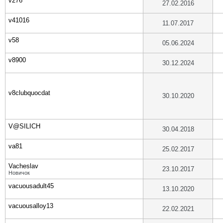
v276
27.02.2016
v41016
11.07.2017
v58
05.06.2024
v8900
30.12.2024
v8clubquocdat
30.10.2020
V@SILICH
30.04.2018
va81
25.02.2017
Vacheslav
23.10.2017
Новичок
vacuousadult45
13.10.2020
vacuousalloy13
22.02.2021