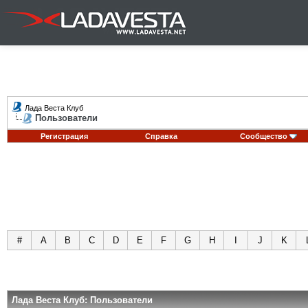
Лада Веста Клуб
Пользователи
Регистрация
Справка
Сообщество
#
A
B
C
D
E
F
G
H
I
J
K
Лада Веста Клуб: Пользователи