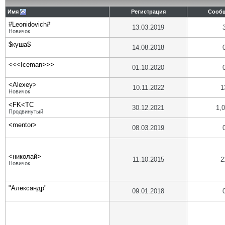
Имя
Регистрация
Сооб
#Leonidovich#
13.03.2019
Новичок
$куша$
14.08.2018
<<<Iceman>>>
01.10.2020
<Alexey>
10.11.2022
1
Новичок
<FK<TC
30.12.2021
1,
Продвинутый
<mentor>
08.03.2019
<николай>
11.10.2015
2
Новичок
"Александр"
09.01.2018