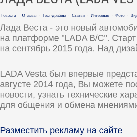
Новости
·
Отзывы
·
Тест-драйвы
·
Статьи
·
Интервью
·
Фото
·
Ви
Лада Веста - это новый автомо
на платформе "LADA B/C". Старт
на сентябрь 2015 года. Над диз
LADA Vesta был впервые предст
августе 2014 года, Вы можете п
новости, узнать технические ха
для общения и обмена мнениями
Разместить рекламу на сайте