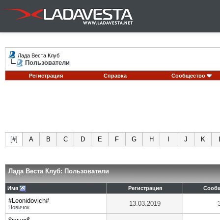
Лада Веста Клуб
Пользователи
Регистрация
Справка
Сообщество
[
#
]
A
B
C
D
E
F
G
H
I
J
K
Лада Веста Клуб: Пользователи
Имя
Регистрация
Сооб
#Leonidovich#
13.03.2019
Новичок