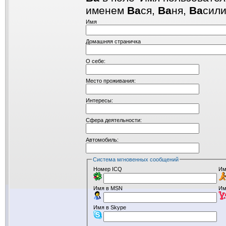
именем
Ва
ся,
Ва
ня,
Ва
сил
Имя
Домашняя страничка
О себе:
Место проживания:
Интересы:
Сфера деятельности:
Автомобиль:
Система мгновенных сообщений
Номер ICQ
Им
Имя в MSN
Им
Имя в Skype