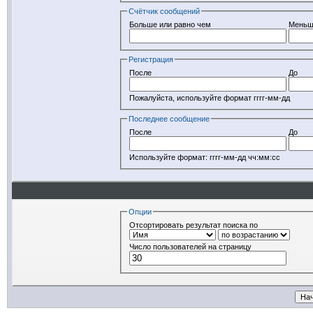
Счётчик сообщений
Больше или равно чем
Меньш
Регистрация
После
До
Пожалуйста, используйте формат гггг-мм-дд
Последнее сообщение
После
До
Используйте формат: гггг-мм-дд чч:мм:сс
Опции
Отсортировать результат поиска по
Число пользователей на страницу