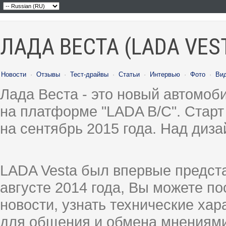
ЛАДА ВЕСТА (LADA VES
Новости
·
Отзывы
·
Тест-драйвы
·
Статьи
·
Интервью
·
Фото
·
Ви
Лада Веста - это новый автомо
на платформе "LADA B/C". Старт
на сентябрь 2015 года. Над диз
LADA Vesta был впервые предст
августе 2014 года, Вы можете п
новости, узнать технические ха
для общения и обмена мнениями