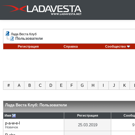
Лада Веста Клуб
Пользователи
Регистрация
Справка
Сообщество
#
A
B
C
D
E
F
G
H
I
J
K
Лада Веста Клуб: Пользователи
Имя
Регистрация
Сообщ
p-a-w-e-l
25.03.2019
9
Новичок