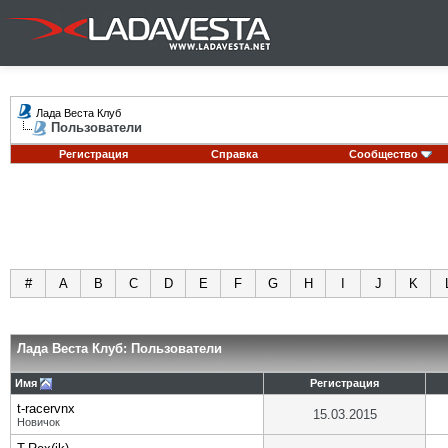
Лада Веста Клуб
Пользователи
Регистрация
Справка
Сообщество
#
A
B
C
D
E
F
G
H
I
J
K
Лада Веста Клуб: Пользователи
Имя
Регистрация
t-racervnx
15.03.2015
Новичок