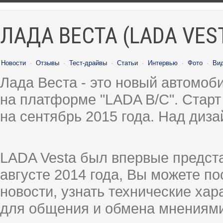
ЛАДА ВЕСТА (LADA VES
Новости
·
Отзывы
·
Тест-драйвы
·
Статьи
·
Интервью
·
Фото
·
Ви
Лада Веста - это новый автомо
на платформе "LADA B/C". Старт
на сентябрь 2015 года. Над диз
LADA Vesta был впервые предст
августе 2014 года, Вы можете п
новости, узнать технические ха
для общения и обмена мнениями