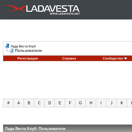
Лада Веста Клуб
Пользователи
Регистрация
Справка
Сообщество
#
A
B
C
D
E
F
G
H
I
J
K
Лада Веста Клуб: Пользователи