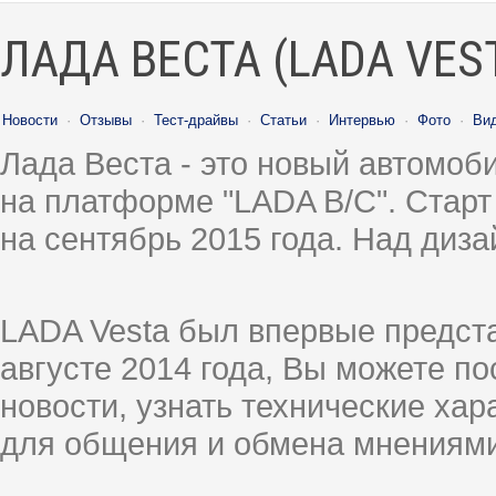
ЛАДА ВЕСТА (LADA VES
Новости
·
Отзывы
·
Тест-драйвы
·
Статьи
·
Интервью
·
Фото
·
Ви
Лада Веста - это новый автомо
на платформе "LADA B/C". Старт
на сентябрь 2015 года. Над диз
LADA Vesta был впервые предст
августе 2014 года, Вы можете п
новости, узнать технические ха
для общения и обмена мнениями