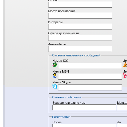
О себе:
Место проживания:
Интересы:
Сфера деятельности:
Автомобиль:
Система мгновенных сообщений
Номер ICQ
Им
Имя в MSN
Им
Имя в Skype
Счётчик сообщений
Больше или равно чем
Меньш
Регистрация
После
До