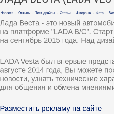
Новости
·
Отзывы
·
Тест-драйвы
·
Статьи
·
Интервью
·
Фото
·
Ви
Лада Веста - это новый автомо
на платформе "LADA B/C". Старт
на сентябрь 2015 года. Над диз
LADA Vesta был впервые предст
августе 2014 года, Вы можете п
новости, узнать технические ха
для общения и обмена мнениями
Разместить рекламу на сайте