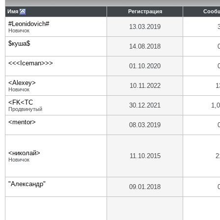
Имя
Регистрация
Сооб
#Leonidovich#
13.03.2019
Новичок
$куша$
14.08.2018
<<<Iceman>>>
01.10.2020
<Alexey>
10.11.2022
1
Новичок
<FK<TC
30.12.2021
1,
Продвинутый
<mentor>
08.03.2019
<николай>
11.10.2015
2
Новичок
"Александр"
09.01.2018