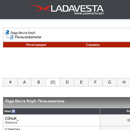
Лада Веста Клуб
Пользователи
Регистрация
Справка
#
A
B
[
C
]
D
E
F
G
H
Лада Веста Клуб: Пользователи
Имя
Р
C0HuK_
0
Новичок