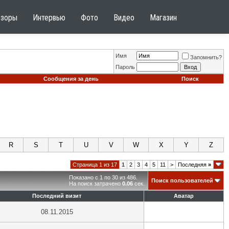
бзоры
Интервью
Фото
Видео
Магазин
Имя
Запомнить?
Пароль
Сообщения за день
Поиск
R
S
T
U
V
W
X
Y
Z
Страница 1 из 17
1
2
3
4
5
11
>
Последняя
»
Показано с 1 по 30 из 486.
Поиск пользователей
На поиск затрачено
0.06
сек.
Последний визит
Аватар
08.11.2015