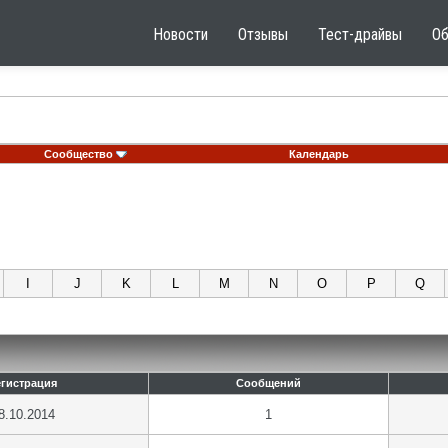
Новости
Отзывы
Тест-драйвы
О
Сообщество
Календарь
I
J
K
L
M
N
O
P
Q
егистрация
Сообщений
8.10.2014
1