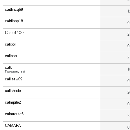
caitlincq69
1
caitlinnp18
0
Caleb14O0
2
calipoli
0
calipso
2
calk
1
Продвинутый
calliezw69
0
callshade
2
calmpile2
0
calmroute6
2
CAMAPA
0