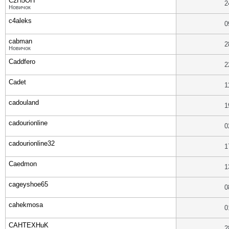
C2H5OH
2
Новичок
c4aleks
0
cabman
2
Новичок
Caddfero
2
Cadet
1
cadouland
1
cadourionline
0
cadourionline32
1
Caedmon
1
cageyshoe65
0
cahekmosa
0
CAHTEXHuK
2