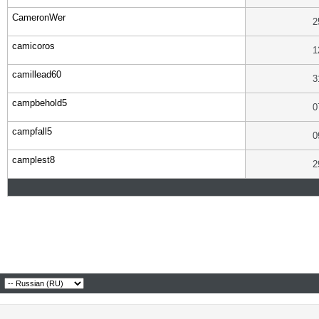
CameronWer
2
camicoros
1
camillead60
3
campbehold5
0
campfall5
0
camplest8
2