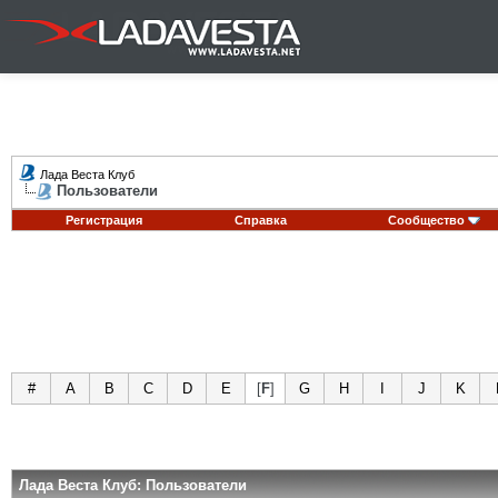
Лада Веста Клуб
Пользователи
Регистрация
Справка
Сообщество
#
A
B
C
D
E
[
F
]
G
H
I
J
K
Лада Веста Клуб: Пользователи