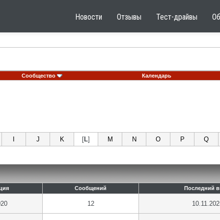
Новости
Отзывы
Тест-драйвы
О
Сообщество
Календарь
I
J
K
[
L
]
M
N
O
P
Q
ция
Сообщений
Последний в
020
12
10.11.202