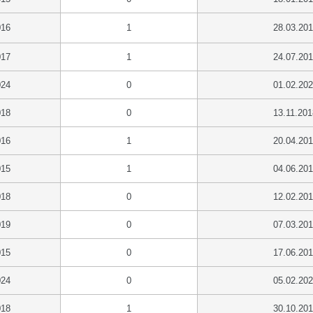
016
1
28.03.20
017
1
24.07.20
024
0
01.02.20
018
0
13.11.201
016
1
20.04.20
015
1
04.06.20
018
0
12.02.20
019
0
07.03.20
015
0
17.06.20
024
0
05.02.20
018
1
30.10.20