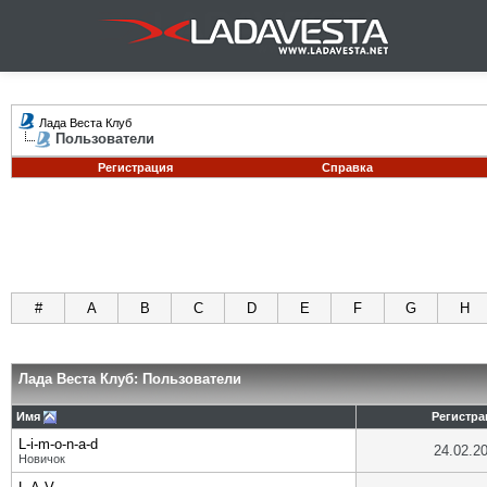
Лада Веста Клуб
Пользователи
Регистрация
Справка
#
A
B
C
D
E
F
G
H
Лада Веста Клуб: Пользователи
Имя
Регистра
L-i-m-o-n-a-d
24.02.2
Новичок