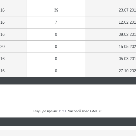
016
39
23.07.20
016
7
12.02.20
016
0
09.02.20
020
0
15.05.20
016
0
05.03.20
016
0
27.10.20
Текущее время:
11:11
. Часовой пояс GMT +3.