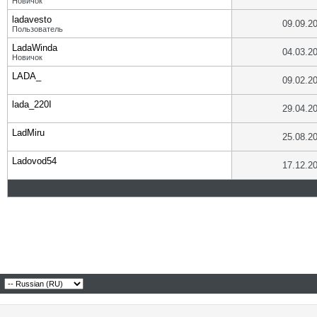
Новичок
ladavesto
09.09.2
Пользователь
LadaWinda
04.03.2
Новичок
LADA_
09.02.2
lada_220I
29.04.2
LadMiru
25.08.2
Ladovod54
17.12.2