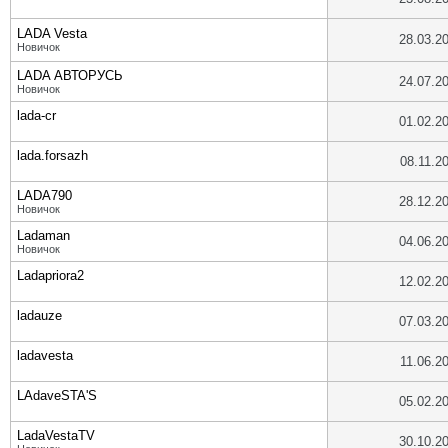
LADA Vesta
28.03.2
Новичок
LADA АВТОРУСЬ
24.07.2
Новичок
lada-cr
01.02.2
lada.forsazh
08.11.2
LADA790
28.12.2
Новичок
Ladaman
04.06.2
Новичок
Ladapriora2
12.02.2
ladauze
07.03.2
ladavesta
11.06.2
LAdaveSTA'S
05.02.2
LadaVestaTV
30.10.2