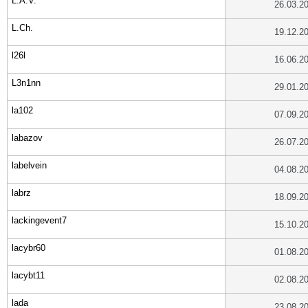
L.A.V.
26.03.2
L.Ch.
19.12.2
l26l
16.06.2
L3n1nn
29.01.2
la102
07.09.2
labazov
26.07.2
labelvein
04.08.2
labrz
18.09.2
lackingevent7
15.10.2
lacybr60
01.08.2
lacybt11
02.08.2
lada
23.08.2