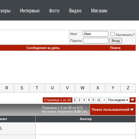
бзоры
Интервью
Фото
Видео
Магазин
Имя
Запомнить?
Пароль
Сообщения за день
Поиск
R
S
T
U
V
W
X
Y
Z
Страница 1 из 20
1
2
3
4
5
11
>
Последняя
»
Показано с 1 по 30 из 573.
Поиск пользователей
На поиск затрачено
0.03
сек.
изит
Аватар
5