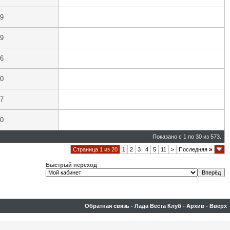
19
19
16
20
17
20
Показано с 1 по 30 из 573.
Страница 1 из 20
1
2
3
4
5
11
>
Последняя
»
Быстрый переход
Обратная связь
-
Лада Веста Клуб
-
Архив
-
Вверх