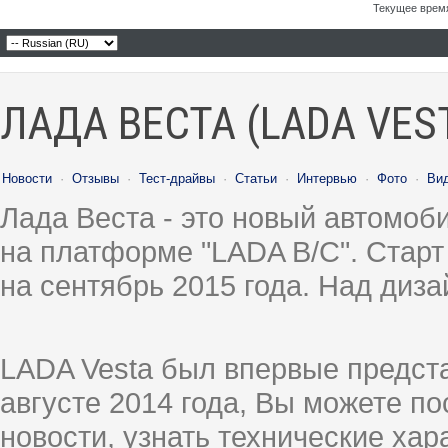
Текущее врем
ЛАДА ВЕСТА (LADA VES
Новости
·
Отзывы
·
Тест-драйвы
·
Статьи
·
Интервью
·
Фото
·
Ви
Лада Веста - это новый автомо
на платформе "LADA B/C". Старт
на сентябрь 2015 года. Над диз
LADA Vesta был впервые предст
августе 2014 года, Вы можете п
новости, узнать технические ха