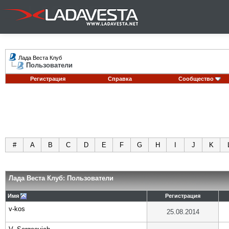
Лада Веста Клуб
Пользователи
Регистрация
Справка
Сообщество
#
A
B
C
D
E
F
G
H
I
J
K
Лада Веста Клуб: Пользователи
Имя
Регистрация
v-kos
25.08.2014