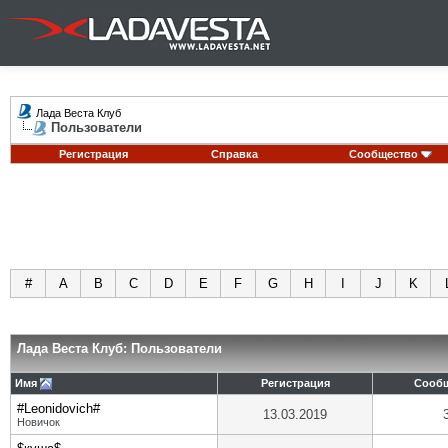
Лада Веста Клуб
Пользователи
Регистрация
Справка
Сообщество
#
A
B
C
D
E
F
G
H
I
J
K
Лада Веста Клуб: Пользователи
Имя
Регистрация
Сооб
#Leonidovich#
13.03.2019
Новичок